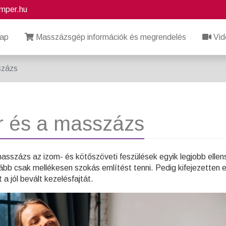
mper.hu
lap
Masszázsgép információk és megrendelés
Vid
százs
 és a masszázs
masszázs az izom- és kötőszöveti feszülések egyik legjobb ellen
ább csak mellékesen szokás említést tenni. Pedig kifejezetten 
 a jól bevált kezelésfajtát.