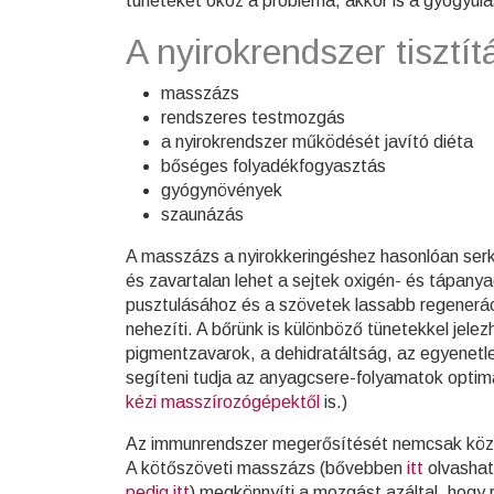
tüneteket okoz a probléma, akkor is a gyógyulás
A nyirokrendszer tisztítá
masszázs
rendszeres testmozgás
a nyirokrendszer működését javító diéta
bőséges folyadékfogyasztás
gyógynövények
szaunázás
A masszázs a nyirokkeringéshez hasonlóan serke
és zavartalan lehet a sejtek oxigén- és tápany
pusztulásához és a szövetek lassabb regenerá
nehezíti. A bőrünk is különböző tünetekkel jele
pigmentzavarok, a dehidratáltság, az egyenetlen
segíteni tudja az anyagcsere-folyamatok optim
kézi masszírozógépektől
is.)
Az immunrendszer megerősítését nemcsak közvet
A kötőszöveti masszázs (bővebben
itt
olvashat
pedig itt
) megkönnyíti a mozgást azáltal, hogy 