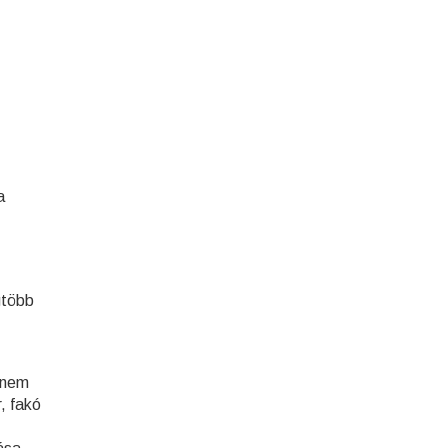
a
gtöbb
 nem
, fakó