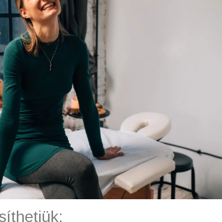
íthetjük: