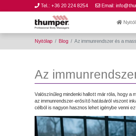
Tel.: +36 20 224 8254
Email: info@thu
Nyitó
Nyitólap
Blog
Az immunrendszer és a mas
Az immunrendszer
Valószínűleg mindenki hallott már róla, hogy a 
az immunrendszer-erősítő hatásáról viszont ink
célból is nagyon hasznos lehet igénybe venni ezt