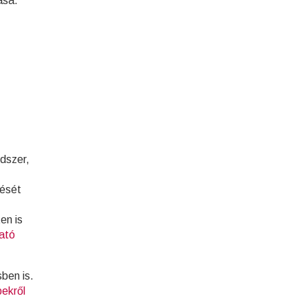
ása.
dszer,
dését
en is
ható
ben is.
ekről