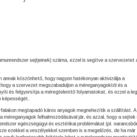
munrendszer sejtjeinek) száma, ezzel is segítve a szervezetet 
 annak köszönhető, hogy nagyon hatékonyan aktivizálja a
, hogy a szervezet megszabaduljon a méreganyagoktól és a
íti és felgyorsítja a méregtelenítő folyamatokat, és ezzel a le
ó képességét.
érfalakon megtapadó káros anyagok megnehezítik a szállítást. A
a méreganyagok felhalmozódásával jár, és azzal, hogy a sejtek
rendszer egészségügyi és esztétikai problémákat (pl. narancsbőr
sze ezekkel a veszélyekkel szemben is a megelőzés, de ha már