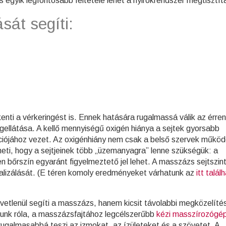
 egyik legfontosabb feltétele lehet a nyirokrendszer megtisztít
sát segíti:
nti a vérkeringést is. Ennek hatására rugalmassá válik az érren
agellátása. A kellő mennyiségű oxigén hiánya a sejtek gyorsabb
ciójához vezet. Az oxigénhiány nem csak a belső szervek műkö
zheti, hogy a sejtjeinek több „üzemanyagra” lenne szükségük: a
 bőrszín egyaránt figyelmeztető jel lehet. A masszázs sejtszint
alizálását. (E téren komoly eredményeket várhatunk az
itt talál
lenül segíti a masszázs, hanem kicsit távolabbi megközelítés
unk róla, a masszázsfajtához legcélszerűbb
kézi masszírozógép
rugalmasabbá teszi az izmokat, az ízületeket és a szövetet. A