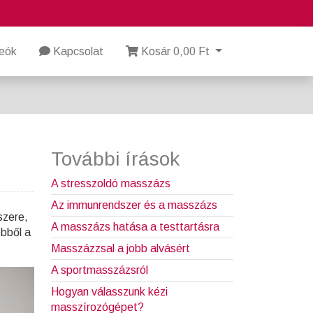
eók
Kapcsolat
Kosár 0,00 Ft
További írások
A stresszoldó masszázs
Az immunrendszer és a masszázs
szere,
A masszázs hatása a testtartásra
ebből a
Masszázzsal a jobb alvásért
A sportmasszázsról
Hogyan válasszunk kézi
masszírozógépet?