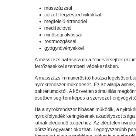
masszázzsal
célzott légzéstechnikákkal
megfelelő étrenddel
meditációval
minőségi alvással
testmozgással
gyógynövényekkel
A masszázs hatására nő a fehérvérsejtek (az im
fertőzésekkel szembeni védekezésben.
A masszázs immunerősítő hatása legelsősorban
nyirokrendszer működését. Ez az alapja annak
baktériumoktól. A közvetlen stimulálás megkönny
esetben segíteni képes a szervezet öngyógyít
Ha a nyirokrendszer hibásan működik, a nyirok
nyirokfolyadék keringésének akadályozottsága 
jutnak elegendő oxigénhez. Az elégtelen nyirok
bőrszín) egyaránt okozhat. Legegyszerűbb per