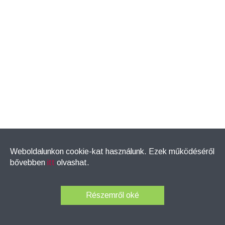
Weboldalunkon cookie-kat használunk. Ezek működéséről
bővebben
itt
olvashat.
®
Thumper
masszázsgépek
- © 2026
ÁSZF
Garancia információk
Impresszum
Adatvédelmi nyilatkozat
Részemről oké
web design & development: Addmonte